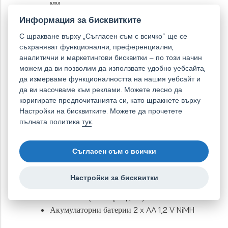
мм
Тегло на гаусметър: ок. 250 г (вкл.
Информация за бисквитките
батерия, без сонда)
С щракване върху „Съгласен съм с всичко“ ще се
Свързване: USB; вкл. софтуер за лесно
съхраняват функционални, преференциални,
съхраняване на данни в компютър
аналитични и маркетингови бисквитки – по този начин
Точност: ±0.5 % до 1,5 T и ±1 % от 1,5 T;
можем да ви позволим да използвате удобно уебсайта,
да измерваме функционалността на нашия уебсайт и
Peak (най-висока измерена стойност) ±2
да ви насочваме към реклами. Можете лесно да
%
коригирате предпочитанията си, като щракнете върху
Настройки на бисквитките. Можете да прочетете
Съдържание на опаковката
пълната политика
тук
.
Гаусметър
Съгласен съм с всички
Напречна сонда N деб. 1,35 мм
Зарядно устройство 100..240 V(AC);
Настройки за бисквитки
50/60 Hz; 0,3 A
max
USB кабел (и за зареждане)
Акумулаторни батерии 2 x AA 1,2 V NiMH