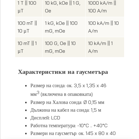
1 T || 100
10 kG, kOe || 1 G,
1000 kA/m ||
µT
Oe
100 A/m
100 mT ||
1 kG, kOe || 100
100 kA/m || 10
10 µT
mG, mOe
A/m
10 mT || 1
100 G, Oe || 10
10 kA/m || 1
µT
mG, mOe
A/m
Характеристики на гаусметъра
Размер на сонда: ок. 3,5 x 1,35 x 46
3
мм
(включена в опаковката)
Размер на Халова сонда: Ø 0,15 мм
Дължина на кабел на сонда: 1,5 м
Дисплей: LCD
Работна температура: -10°C .. +40°C
Размери на гаусметър: ок. 145 x 80 x 40