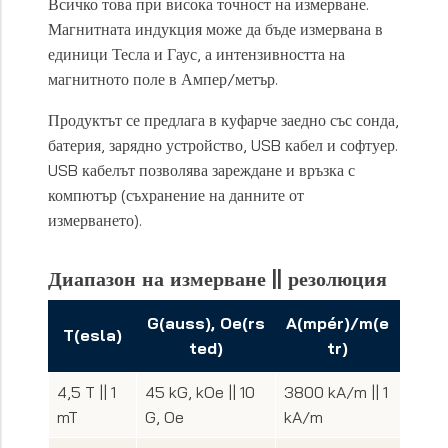
Всичко това при висока точност на измерване.
Магнитната индукция може да бъде измервана в
единици Тесла и Гаус, а интензивността на
магнитното поле в Ампер/метър.
Продуктът се предлага в куфарче заедно със сонда,
батерия, зарядно устройство, USB кабел и софтуер.
USB кабелът позволява зареждане и връзка с
компютър (съхранение на данните от
измерването).
Диапазон на измерване || резолюция
G(auss), Oe(rs
A(mpér)/m(e
T(esla)
ted)
tr)
4,5 T || 1
45 kG, kOe || 10
3800 kA/m || 1
mT
G, Oe
kA/m