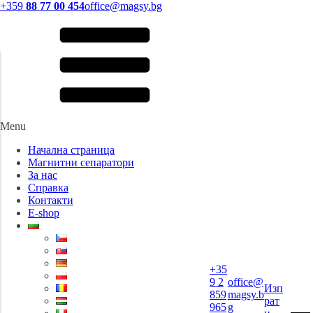
+359
88 77 00 454
office@magsy.bg
Menu
Начална страница
Магнитни сепаратори
За нас
Справка
Контакти
E-shop
+35
9 2
office@
Изп
859
magsy.b
рат
965
g