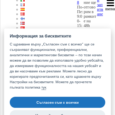
и
8
ние ще
зап
По-
отгово
menu
итв
Пе:
рим в
ане
9:0
рамкит
0-
е на
15:
48h
30
Информация за бисквитките
С щракване върху „Съгласен съм с всичко“ ще се
съхраняват функционални, преференциални,
аналитични и маркетингови бисквитки – по този начин
можем да ви позволим да използвате удобно уебсайта,
да измерваме функционалността на нашия уебсайт и
да ви насочваме към реклами. Можете лесно да
коригирате предпочитанията си, като щракнете върху
Настройки на бисквитките. Можете да прочетете
пълната политика
тук
.
Съгласен съм с всички