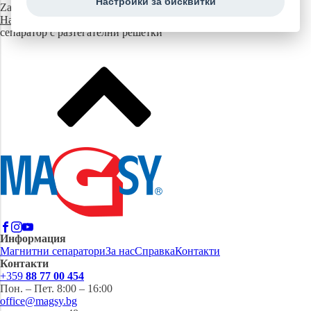
Настройки за бисквитки
Zavřít
Начална страница
Магнитни сепаратори
Магнитен
сепаратор с разтегателни решетки
Информация
Магнитни сепаратори
За нас
Справка
Контакти
Контакти
+359
88 77 00 454
Пон. – Пет. 8:00 – 16:00
office@magsy.bg