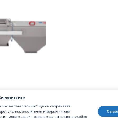
исквитките
гласен съм с всичко“ ще се съхраняват
ренциални, аналитични и маркетингови
Съгла
начин можем да ви позволим да използвате удобно