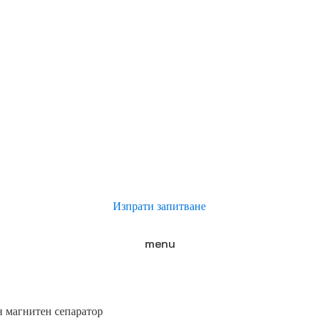
Изпрати запитване
menu
н магнитен сепаратор