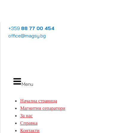
+359
88 77 00 454
office@magsy.bg
Menu
Начална страница
Магнитни сепаратори
За нас
Справка
Контакти