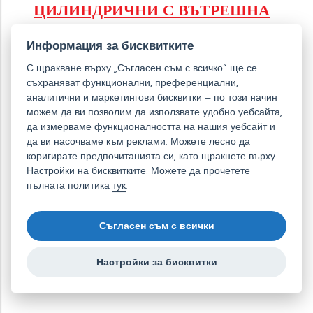
ЦИЛИНДРИЧНИ С ВЪТРЕШНА
РЕЗБА МЕСИНГОВИ
Информация за бисквитките
Месинговите цилиндрични магнитни лещи се
отличават с точност на формата благодарение на
С щракване върху „Съгласен съм с всичко“ ще се
съхраняват функционални, преференциални,
изработката с допустимо отклонение h6.
аналитични и маркетингови бисквитки – по този начин
можем да ви позволим да използвате удобно уебсайта,
да измерваме функционалността на нашия уебсайт и
да ви насочваме към реклами. Можете лесно да
коригирате предпочитанията си, като щракнете върху
Настройки на бисквитките. Можете да прочетете
МАГНИТНИ ЛЕЩИ С КУКА
пълната политика
тук
.
Магнитни лещи с кука, гумирани. Изберете
размер, магнитна сила и температурна
Съгласен съм с всички
устойчивост!
Настройки за бисквитки