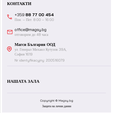
КОНТАКТИ
+359
88 77 00 454
Пон. – Пет. 8:00 – 16:00
office@magsy.bg
отговорим до 48 часа
Магси България ООД
ул. Генерал Михаил Кутузов 39А,
София 1619
Nr identyfikacyjny: 200516079
НАШАТА ЗАЛА
Copyright © Magsy.bg
Защита на лични данни