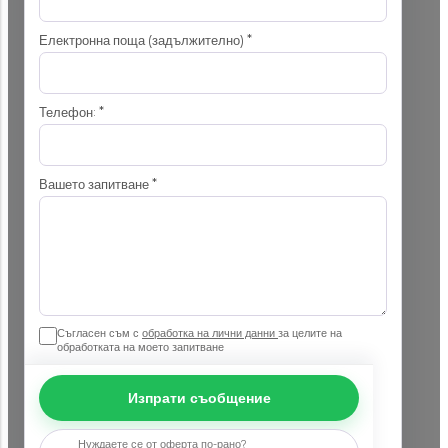
Електронна поща (задължително)
*
Телефон:
*
Вашето запитване
*
Съгласен съм с
обработка на лични данни
за целите на
обработката на моето запитване
Изпрати съобщение
Нуждаете се от оферта по-рано?