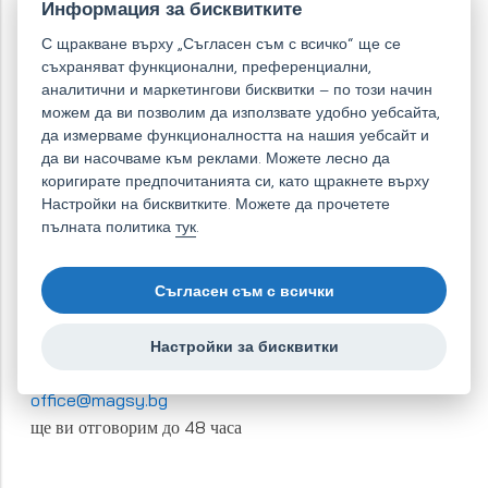
Информация за бисквитките
С щракване върху „Съгласен съм с всичко“ ще се
съхраняват функционални, преференциални,
аналитични и маркетингови бисквитки – по този начин
можем да ви позволим да използвате удобно уебсайта,
да измерваме функционалността на нашия уебсайт и
да ви насочваме към реклами. Можете лесно да
коригирате предпочитанията си, като щракнете върху
Търсите подходящ магнитен сепаратор?
Настройки на бисквитките. Можете да прочетете
пълната политика
тук
.
Надеждни решения, на които се доверяват фирми от
цяла Европа
Съгласен съм с всички
Подайте необвързваща заявка за решение
+359
88 77 00 454
Настройки за бисквитки
Пон. – Пет. 8:00 – 16:00
office@magsy.bg
ще ви отговорим до 48 часа