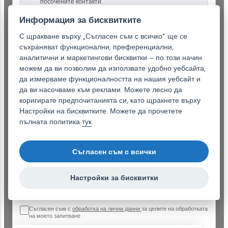
посочените контакти.
Информация за бисквитките
Име на компанията:
С щракване върху „Съгласен съм с всичко“ ще се
съхраняват функционални, преференциални,
аналитични и маркетингови бисквитки – по този начин
Електронна поща (задължително)
*
можем да ви позволим да използвате удобно уебсайта,
да измерваме функционалността на нашия уебсайт и
да ви насочваме към реклами. Можете лесно да
Телефон:
*
коригирате предпочитанията си, като щракнете върху
Настройки на бисквитките. Можете да прочетете
пълната политика
тук
.
Вашето запитване
*
Съгласен съм с всички
Настройки за бисквитки
Съгласен съм с
обработка на лични данни
за целите на обработката
на моето запитване